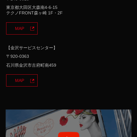
東京都大田区大森南4-6-15
問い合わせ・苦情への対応
テクノFRONT森ヶ崎 1F・2F
当社は、保有する個人情報に対するお問い合わせや
MAP
苦情に対して、受付、対応の体制と手順を整備し、
迅速に対応いたします。
【金沢サービスセンター】
個人情報保護管理体制および仕組みの継続的
〒920-0363
改善
石川県金沢市古府町南459
当社は、個人情報保護に関する管理の体制と仕組み
について継続的改善を実施いたします。
MAP
プライバシーポリシーの変更について
当社は、個人情報に関して適用される日本の法令
を遵守するとともに、本ポリシーの内容を適宜見
直しその改善に努めます。
修正された最新のプライバシーポリシーは常に本