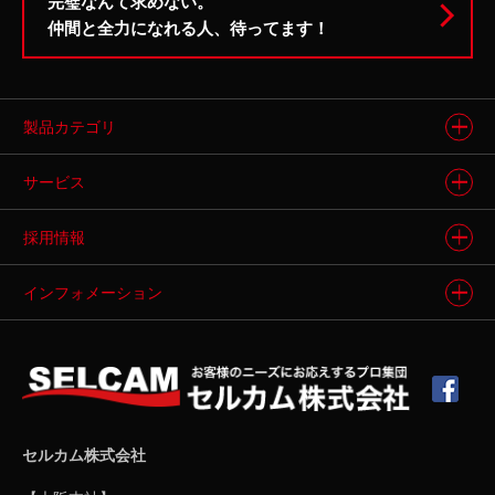
完璧なんて求めない。
し、その改善に努めます。
仲間と全力になれる人、待ってます！
クッキー（Cookie）
当サイトでは、一部のコンテンツについて
製品カテゴリ
Cookie（クッキー）を利用しています。
製品情報トップ
Cookieとは、サイトにアクセスした際にブラウザ
サービス
に保存される情報ですが、お名前やメールアドレ
ス等の個人情報は含まれません。
インクジェット
プリンタ
セルカムの強み
採用情報
当サイトにアクセスいただいた方々に効果的な広
3Dプリンタ
告を配信するためやアクセス解析にCookieの情報
製品動画ギャラリー
採用情報トップ
インフォメーション
を利用させていただく場合があります。
ソフトウェア
製品導入事例
ブラウザの設定により、Cookieを使用しないよう
メンバーインタビュー
会社案内
にすることも可能です。
フィニッシング
ソリューション
募集要項
当サイトで利用しているアクセス解析、広告サー
新着情報
ビスは以下のとおりです。
メディア
よくあるご質問
・グーグルアナリティクス
お問い合わせ・お見積もり
セルカム株式会社
・Search Console
その他