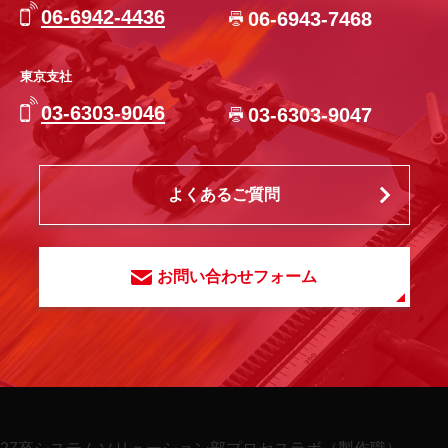
個人情報の管理と保護
06-6942-4436
06-6943-7468
個人情報の管理は、厳重に行うこととし、お客さま
にご承諾いただいた場合又は法令に基づく場合を除
東京支社
き、第三者に対しデータを開示・提供することはい
たしません。また個人情報の漏えい、滅失又はき損
03-6303-9046
03-6303-9047
を防ぐため、安全管理措置を規定し実施します。ま
た問題発生の予防のための手順を設け実施するとと
もに、万が一の問題発生に対しては速やかに再発防
止のための是正を行います。
よくあるご質問
個人情報の第三者への開示・提供の禁止
お問い合わせフォーム
当社は、お客さまよりお預かりした個人情報を適切
に管理し、次のいずれかに該当する場合を除き、個
人情報を第三者に開示いたしません。
お客さまの同意がある場合
お客さまが希望されるサービスを行なうために当
社が業務を委託する業者に対して開示する場合
法令に基づき開示することが必要である場合
27卒
システムソリューション部プロセスラボ（製作職）