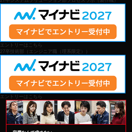
個人情報の開示、訂正、追加、削除、利用停
止
ご本人からの個人データの開示、訂正、追加、削
除、利用停止のご希望の場合には、ご本人にである
エントリーはこちら
ことを確認させていただいた上、速やかに対応させ
27卒
技術部（エンジニア職（理系限定））
ていただきます。
個人情報の安全対策
当社は、個人情報の正確性及び安全性確保のため
に、セキュリティに万全の対策を講じています。
エントリーはこちら
法令・規範の遵守と見直し
当社は、当社が保有する個人情報の取扱いに関して
適用される法令、国が定める指針及びその他の規範
を遵守するとともに、本ポリシーの内容を適宜見直