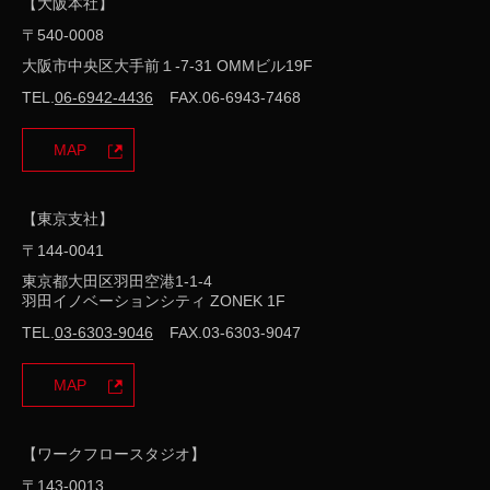
サイトマップ
【大阪本社】
〒540-0008
SNSご利用時の留意事項
プライバシーポリシー
大阪市中央区大手前１-7-31 OMMビル19F
当サイトでは、FaceBook等ソーシャルネットワー
TEL.
06-6942-4436
FAX.06-6943-7468
キングサービス（以下「SNS」）のボタンを設置し
ているページがあります。これらはSNSの機能が利
MAP
用できるソーシャルプラグイン（例えば、
FaceBookのシェアボタン等）を導入しておりま
す。 SNSの「ボタン」等が設置されたウェブサイ
【東京支社】
トを閲覧される場合には、当該「ボタン」等を押さ
なくとも、当該SNSに対し、お客様のユーザーID・
〒144-0041
アクセスしているサイト等の情報が自動で送信され
東京都大田区羽田空港1-1-4
ることがあります。当該Webサイトで導入している
羽田イノベーションシティ ZONEK 1F
SNSのプライバシーポリシー等は、各SNSの事業
TEL.
03-6303-9046
FAX.03-6303-9047
者のウェブサイトよりご確認ください。
MAP
いいねボタン（Facebook,Inc.）
ツィートボタン（Twitter,Inc.）
【ワークフロースタジオ】
LINEで送るボタン（LINE,Corp）
〒143-0013