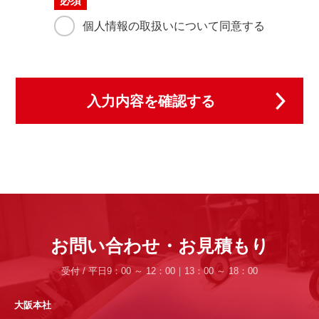
必須
人情報管理台帳上に明示し、個人情報を取扱う各部
門の部門個人情報管理責任者の責任において、利用
個人情報の取扱いについて同意する
目的を逸脱した利用が行われないための確認手順を
設け、実施します。
また、利用目的の範囲を超えて個人情報の利用を行
わないよう、社内の管理体制の整備及び安全管理措
置を講じます。
入力内容を確認する
個人情報の利用目的
当サイトでは、メールでのお問い合わせ、求人の
ご応募などの際に、名前、電話番号、ご住所、メ
ールアドレス等の個人情報をご登録いただく場合
がございます。
これらの個人情報は質問に対する回答や必要な情
お問い合わせ・お見積もり
報を電子メールなどをでご連絡する場合に利用さ
せていただくものであり、個人情報をご提供いた
受付 / 平日9：00 ～ 12：00｜13：00 ～ 18：00
だく際の目的以外では利用いたしません。
大阪本社