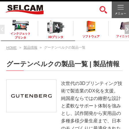
インクジェット
フィニッ
ソフトウェア
3Dプリンタ
プリンタ
製品情報
グーテンベルクの製品一覧
HOME
グーテンベルクの製品一覧 | 製品情報
次世代の3Dプリンティング技
術で製造業のDX化を支援。
純国産ならではの緻密な設計
と柔軟なサポート体制を強み
とし、試作開発から実用品の
多種多様少量生産まで、日本
のモノづくりに最適化された