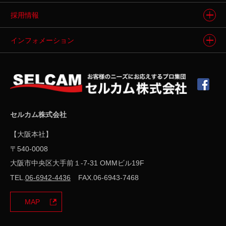
インクジェット
プリンタ
セルカムの強み
採用情報
3Dプリンタ
製品動画ギャラリー
採用情報トップ
インフォメーション
ソフトウェア
製品導入事例
メンバーインタビュー
会社案内
フィニッシング
ソリューション
募集要項
新着情報
メディア
よくあるご質問
お問い合わせ・お見積もり
セルカム株式会社
その他
サイトマップ
【大阪本社】
〒540-0008
プライバシーポリシー
大阪市中央区大手前１-7-31 OMMビル19F
TEL.
06-6942-4436
FAX.06-6943-7468
MAP